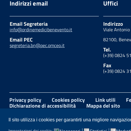
Indirizzi email
Uffici
Email Segreteria
Indirizzo
info@ordinemedicibenevento.it
Viale Antonio
Email PEC
82100, Benev
segreteria.bn@pec.omceo.it
Tel.
(+39) 0824 5
Fax
(+39) 0824 3
Privacy policy
Cookies policy
Link utili
Fe
Dichiarazione di accessibilità
Mappa del sito
Facebook
Youtube
Il sito utilizza i cookies per garantirti una migliore navigazio
Impostazioni dei cookie: