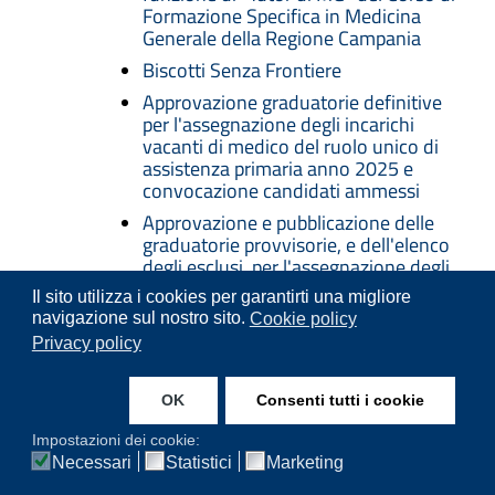
Formazione Specifica in Medicina
Generale della Regione Campania
Biscotti Senza Frontiere
Approvazione graduatorie definitive
per l'assegnazione degli incarichi
vacanti di medico del ruolo unico di
assistenza primaria anno 2025 e
convocazione candidati ammessi
Approvazione e pubblicazione delle
graduatorie provvisorie, e dell'elenco
degli esclusi, per l'assegnazione degli
incarichi vacanti di pediatria di libera
Il sito utilizza i cookies per garantirti una migliore
scelta anno 2025, ai sensi dell'art. 32
navigazione sul nostro sito.
Cookie policy
dell'ACN 25 luglio 2024
Privacy policy
Giornata del Medico e
dell'Odontoiatra Sannita- sabato 20
OK
Consenti tutti i cookie
dicembre 2025
ASSEMBLEA ORDINARIA DEGLI
Impostazioni dei cookie:
ISCRITTI- 10 Dicembre 2025
Necessari
Statistici
Marketing